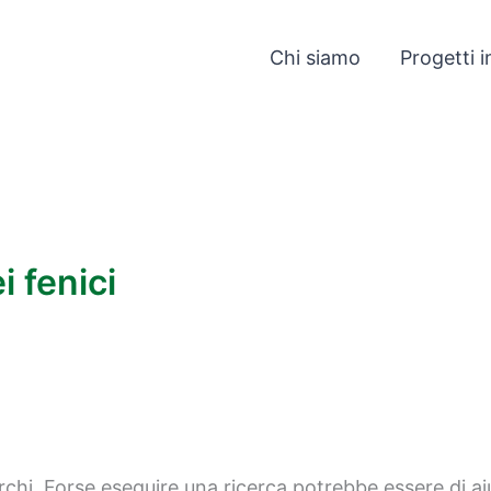
Chi siamo
Progetti i
 fenici
chi. Forse eseguire una ricerca potrebbe essere di ai